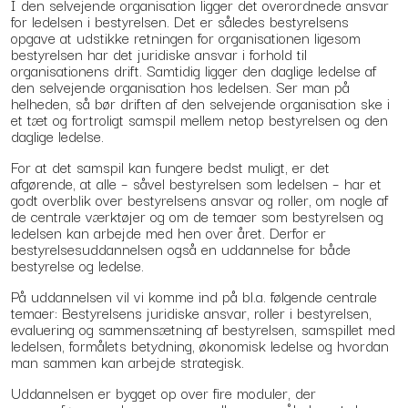
I den selvejende organisation ligger det overordnede ansvar
for ledelsen i bestyrelsen. Det er således bestyrelsens
opgave at udstikke retningen for organisationen ligesom
bestyrelsen har det juridiske ansvar i forhold til
organisationens drift. Samtidig ligger den daglige ledelse af
den selvejende organisation hos ledelsen. Ser man på
helheden, så bør driften af den selvejende organisation ske i
et tæt og fortroligt samspil mellem netop bestyrelsen og den
daglige ledelse.
For at det samspil kan fungere bedst muligt, er det
afgørende, at alle – såvel bestyrelsen som ledelsen – har et
godt overblik over bestyrelsens ansvar og roller, om nogle af
de centrale værktøjer og om de temaer som bestyrelsen og
ledelsen kan arbejde med hen over året. Derfor er
bestyrelsesuddannelsen også en uddannelse for både
bestyrelse og ledelse.
På uddannelsen vil vi komme ind på bl.a. følgende centrale
temaer: Bestyrelsens juridiske ansvar, roller i bestyrelsen,
evaluering og sammensætning af bestyrelsen, samspillet med
ledelsen, formålets betydning, økonomisk ledelse og hvordan
man sammen kan arbejde strategisk.
Uddannelsen er bygget op over fire moduler, der