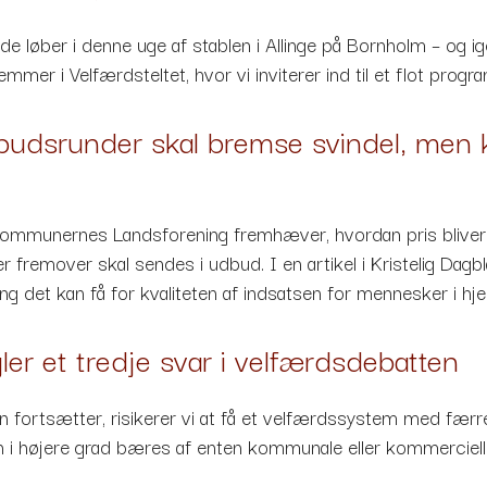
e løber i denne uge af stablen i Allinge på Bornholm – og 
mer i Velfærdsteltet, hvor vi inviterer ind til et flot prog
dbudsrunder skal bremse svindel, men 
Kommunernes Landsforening fremhæver, hvordan pris bliver
r fremover skal sendes i udbud. I en artikel i Kristelig Dag
ng det kan få for kvaliteten af indsatsen for mennesker i hj
er et tredje svar i velfærdsdebatten
n fortsætter, risikerer vi at få et velfærdssystem med færre
 i højere grad bæres af enten kommunale eller kommercielle