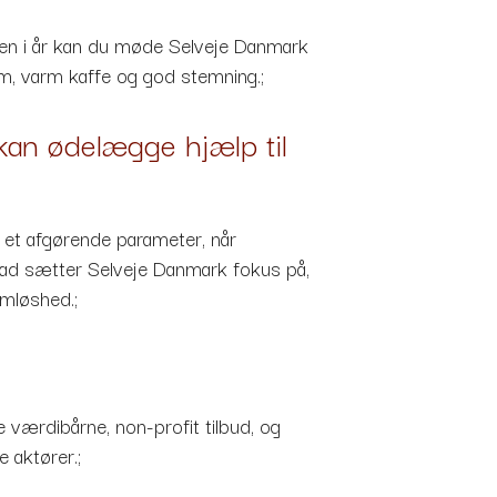
igen i år kan du møde Selveje Danmark
ram, varm kaffe og god stemning.;
kan ødelægge hjælp til
 et afgørende parameter, når
blad sætter Selveje Danmark fokus på,
emløshed.;
 værdibårne, non-profit tilbud, og
 aktører.;