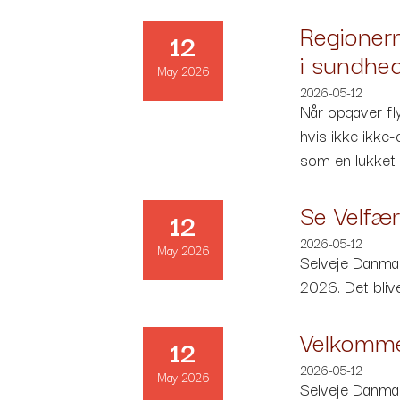
Regionern
12
i sundhe
May 2026
2026-05-12
Når opgaver fly
hvis ikke ikke
som en lukket r
Se Velfæ
12
2026-05-12
May 2026
Selveje Danmar
2026. Det blive
Velkommen
12
2026-05-12
May 2026
Selveje Danmar