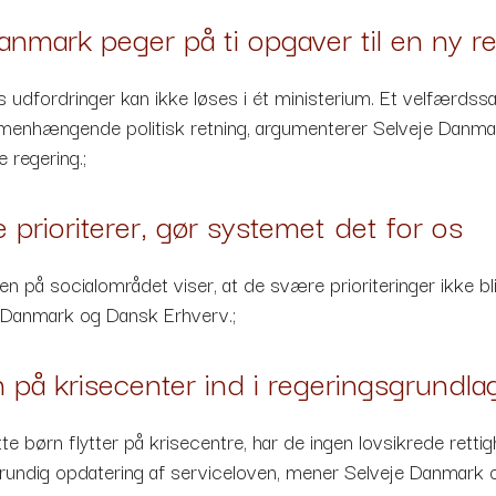
anmark peger på ti opgaver til en ny r
 udfordringer kan ikke løses i ét ministerium. Et velfærdss
enhængende politisk retning, argumenterer Selveje Danmark
regering.;
e prioriterer, gør systemet det for os
 på socialområdet viser, at de svære prioriteringer ikke bli
 Danmark og Dansk Erhverv.;
n på krisecenter ind i regeringsgrundla
e børn flytter på krisecentre, har de ingen lovsikrede rettigh
rundig opdatering af serviceloven, mener Selveje Danmark 