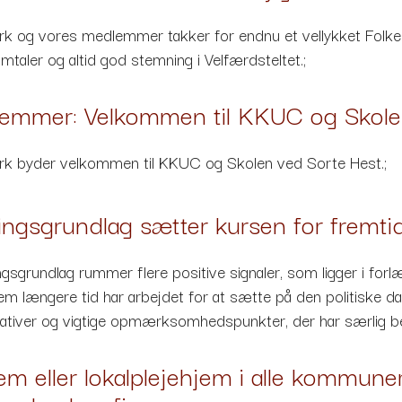
rk og vores medlemmer takker for endnu et vellykket Fol
aler og altid god stemning i Velfærdsteltet.;
emmer: Velkommen til KKUC og Skole
rk byder velkommen til KKUC og Skolen ved Sorte Hest.;
ingsgrundlag sætter kursen for fremti
ngsgrundlag rummer flere positive signaler, som ligger i for
 længere tid har arbejdet for at sætte på den politiske d
itiativer og vigtige opmærksomhedspunkter, der har særlig be
jem eller lokalplejehjem i alle kommu