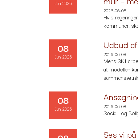
mur – me
Jun 2026
2026-06-08
Hvis regeringen
kommuner, skal
Udbud af 
08
2026-06-08
Jun 2026
Mens SKI arbej
at modellen ka
sammensætning
Ansøgning
08
2026-06-08
Jun 2026
Social- og Boli
Ses vi p
08