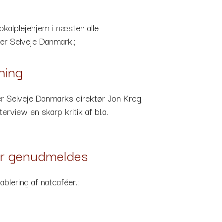
lokalplejehjem i næsten alle
er Selveje Danmark.;
ning
r Selveje Danmarks direktør Jon Krog,
view en skarp kritik af bl.a.
féer genudmeldes
ablering af natcaféer.;