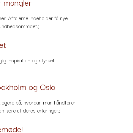
r mangler
r. Aftalerne indeholder få nye
 sundhedsområdet.;
et
lig inspiration og styrket
tockholm og Oslo
 klogere på, hvordan man håndterer
 lære af deres erfaringer.;
kemøde!