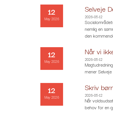
Selveje D
12
2026-05-12
May 2026
Socialområdets
nemlig en samm
den kommende 
Når vi ikk
12
2026-05-12
May 2026
Magtudredningen
mener Selveje
Skriv bør
12
2026-05-12
May 2026
Når voldsudsatt
behov for en g