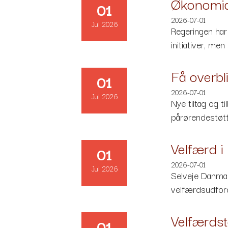
Økonomiaf
01
2026-07-01
Jul 2026
Regeringen har
initiativer, m
Få overbl
01
2026-07-01
Jul 2026
Nye tiltag og t
pårørendestøtt
Velfærd i
01
2026-07-01
Jul 2026
Selveje Danmar
velfærdsudford
Velfærdst
01