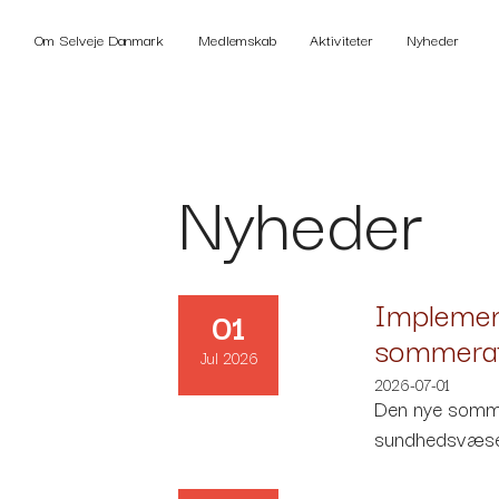
Om Selveje Danmark
Medlemskab
Aktiviteter
Nyheder
Nyheder
Implement
01
sommeraf
Jul 2026
2026-07-01
Den nye sommer
sundhedsvæsen