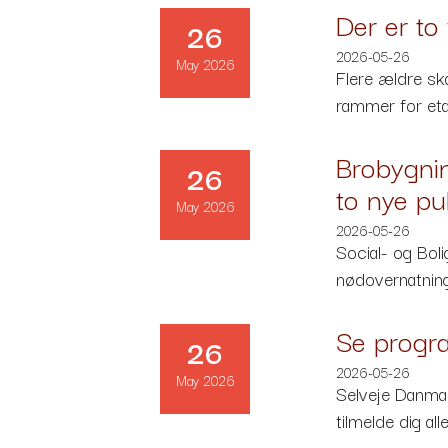
Der er to
26
2026-05-26
May 2026
Flere ældre ska
rammer for etab
Brobygnin
26
to nye pul
May 2026
2026-05-26
Social- og Boli
nødovernatning
Se progr
26
2026-05-26
May 2026
Selveje Danmar
tilmelde dig all