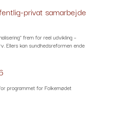
fentlig-privat samarbejde
nalisering” frem for reel udvikling –
verv. Ellers kan sundhedsreformen ende
6
t for programmet for Folkemødet