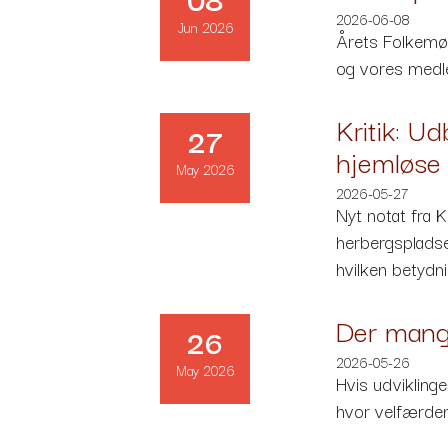
2026-06-08
Jun 2026
Årets Folkemød
og vores medlem
Kritik: U
27
hjemløse
May 2026
2026-05-27
Nyt notat fra 
herbergspladse
hvilken betydni
Der mangl
26
2026-05-26
May 2026
Hvis udviklinge
hvor velfærden