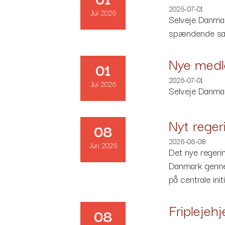
2026-07-01
Jul 2026
Selveje Danma
spændende samt
Nye medl
01
2026-07-01
Jul 2026
Selveje Danma
Nyt reger
08
2026-06-08
Jun 2026
Det nye regeri
Danmark gennem
på centrale in
Friplejeh
08