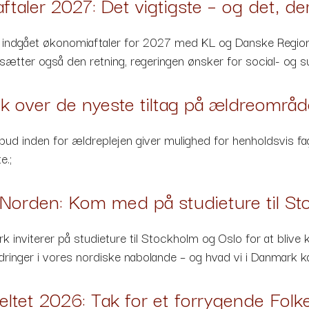
taler 2027: Det vigtigste – og det, de
 indgået økonomiaftaler for 2027 med KL og Danske Regione
en sætter også den retning, regeringen ønsker for social- og
ik over de nyeste tiltag på ældreområd
ilbud inden for ældreplejen giver mulighed for henholdsvis fag
e.;
 Norden: Kom med på studieture til S
k inviterer på studieture til Stockholm og Oslo for at blive
ringer i vores nordiske nabolande – og hvad vi i Danmark kan
eltet 2026: Tak for et forrygende Fol