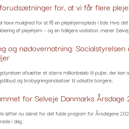
 forudsætninger for, at vi får flere ple
l have mulighed for at få en plejehjemsplads i tide. Hvis de
lering af plejehjem – og en tidligere visitation, mener Selve
g og nødovernatning: Socialstyrelsen å
jer
gstyrelsen afsætter et større millionbeløb til puljer, der kan s
stilbud og brobygningsindsatser til udsatte borgere.;
ammet for Selveje Danmarks Årsdage
k løfter nu sløret for det fulde program for Årsdagene 2026
erede i dag.;