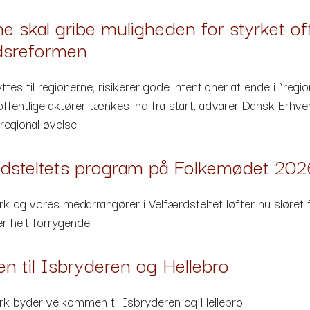
e skal gribe muligheden for styrket of
dsreformen
ttes til regionerne, risikerer gode intentioner at ende i “regio
-offentlige aktører tænkes ind fra start, advarer Dansk Erh
egional øvelse.;
rdsteltets program på Folkemødet 202
k og vores medarrangører i Velfærdsteltet løfter nu sløre
r helt forrygende!;
 til Isbryderen og Hellebro
k byder velkommen til Isbryderen og Hellebro.;