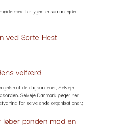
kemøde med forrygende samarbejde,
n ved Sorte Hest
dens velfærd
længelse af de dagsordener, Selveje
agsorden. Selveje Danmark peger her
tydning for selvejende organisationer.;
ner løber panden mod en