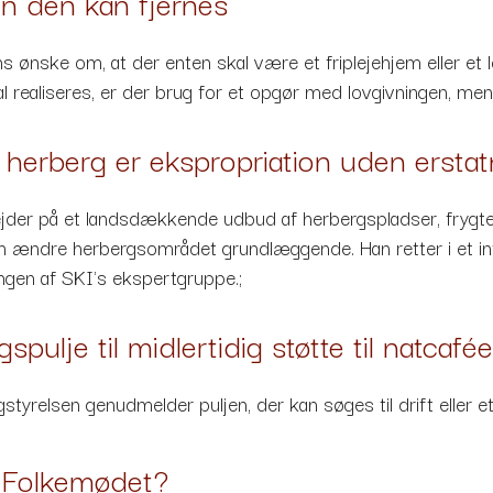
n den kan fjernes
s ønske om, at der enten skal være et friplejehjem eller et 
 realiseres, er der brug for et opgør med lovgivningen, men
herberg er ekspropriation uden erstat
der på et landsdækkende udbud af herbergspladser, frygte
n ændre herbergsområdet grundlæggende. Han retter i et inter
en af SKI's ekspertgruppe.;
spulje til midlertidig støtte til natca
gstyrelsen genudmelder puljen, der kan søges til drift eller et
å Folkemødet?