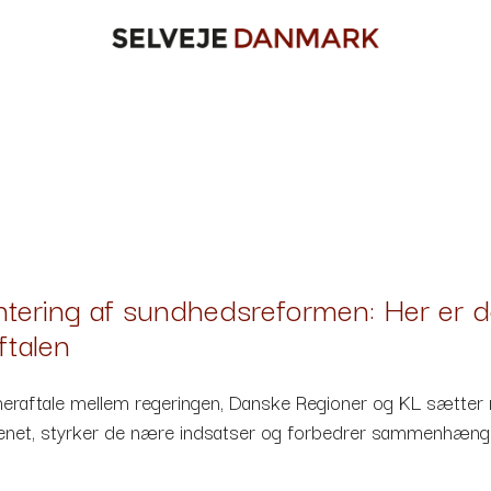
ering af sundhedsreformen: Her er de 
talen
aftale mellem regeringen, Danske Regioner og KL sætter re
et, styrker de nære indsatser og forbedrer sammenhængen 