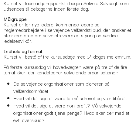
Kurset vil tage udgangspunkt i bogen Selveje Selvsagt, som
udsendes til deltagerne inden første dag.
Målgruppe
Kurset er for nye ledere, kommende ledere og
nøglemedarbejdere i selvejende velfærdstilbud, der ønsker et
stærkere greb om selvejets værdier, styring og særlige
ledelsesvilkår.
Indhold og format
Kurset vil bestå af tre kursusdage med 14 dages mellemrum.
På første kursusdag vil hovedvægten være på tre af de fire
tematikker, der kendetegner selvejende organisationer:
De selvejende organisationer som pionerer på
velfærdsområdet.
Hvad vil det sige at være formålsdrevet og værdibåret.
Hvad vil det sige at være non-profit? Må selvejende
organisationer godt tjene penge? Hvad sker der med et
evt. overskud?