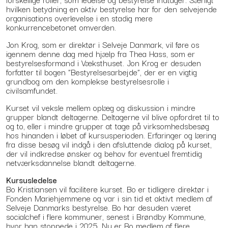
hvilken betydning en aktiv bestyrelse har for den selvejende
organisations overlevelse i en stadig mere
konkurrencebetonet omverden.
Jon Krog, som er direktør i Selveje Danmark, vil føre os
igennem denne dag med hjælp fra Thea Hass, som er
bestyrelsesformand i Væksthuset. Jon Krog er desuden
forfatter til bogen ”Bestyrelsesarbejde”, der er en vigtig
grundbog om den komplekse bestyrelsesrolle i
civilsamfundet.
Kurset vil veksle mellem oplæg og diskussion i mindre
grupper blandt deltagerne. Deltagerne vil blive opfordret til to
og to, eller i mindre grupper at tage på virksomhedsbesøg
hos hinanden i løbet af kursusperioden. Erfaringer og læring
fra disse besøg vil indgå i den afsluttende dialog på kurset,
der vil indkredse ønsker og behov for eventuel fremtidig
netværksdannelse blandt deltagerne.
Kursusledelse
Bo Kristiansen vil facilitere kurset. Bo er tidligere direktør i
Fonden Mariehjemmene og var i sin tid et aktivt medlem af
Selveje Danmarks bestyrelse. Bo har desuden været
socialchef i flere kommuner, senest i Brøndby Kommune,
hvor han stoppede i 2025. Nu er Bo medlem af flere