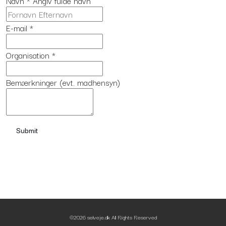
Navn
*
Angiv fulde navn
E-mail
*
Organisation
*
Bemærkninger (evt. madhensyn)
©2026
selveje.dk
All Rights Reserved