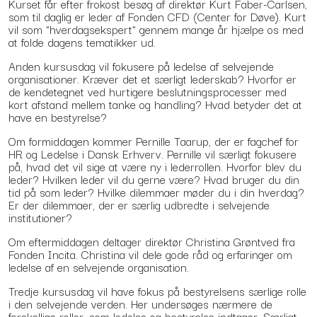
Kurset får efter frokost besøg af direktør Kurt Faber-Carlsen,
som til daglig er leder af Fonden CFD (Center for Døve). Kurt
vil som ”hverdagsekspert” gennem mange år hjælpe os med
at folde dagens tematikker ud.
Anden kursusdag vil fokusere på ledelse af selvejende
organisationer. Kræver det et særligt lederskab? Hvorfor er
de kendetegnet ved hurtigere beslutningsprocesser med
kort afstand mellem tanke og handling? Hvad betyder det at
have en bestyrelse?
Om formiddagen kommer Pernille Taarup, der er fagchef for
HR og Ledelse i Dansk Erhverv. Pernille vil særligt fokusere
på, hvad det vil sige at være ny i lederrollen. Hvorfor blev du
leder? Hvilken leder vil du gerne være? Hvad bruger du din
tid på som leder? Hvilke dilemmaer møder du i din hverdag?
Er der dilemmaer, der er særlig udbredte i selvejende
institutioner?
Om eftermiddagen deltager direktør Christina Grøntved fra
Fonden Incita. Christina vil dele gode råd og erfaringer om
ledelse af en selvejende organisation.
Tredje kursusdag vil have fokus på bestyrelsens særlige rolle
i den selvejende verden. Her undersøges nærmere de
forskellige roller, som ledelse og bestyrelse indtager. Særligt