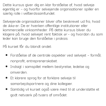
Dette kursus giver dig en klar forståelse af, hvad selveje
egentlig er – og hvorfor selvejende organisationer spiller en
særlig rolle i velfærdssamfundet.
Selvejende organisationer bliver ofte beskrevet ud fra, hvad
de
ikke
er: De er hverken offentlige institutioner eller
kommercielle virksomheder. På dette kursus bliver du
klogere på, hvad selvejet rent faktisk
er
– og hvordan du som
leder kan bruge den forståelse i praksis.
På kurset får du blandt andet:
Forståelse af de centrale aspekter ved selvejet – formål,
nonprofit, entreprenørskabet.
Indsigt i samspillet mellem bestyrelse, ledelse og
omverden.
Et klarere sprog for at forklare selveje til
samarbejdspartnere og dine kollegaer.
Samtidig vil kurset også være med til at understøtte et
godt netværk på tværs af området.