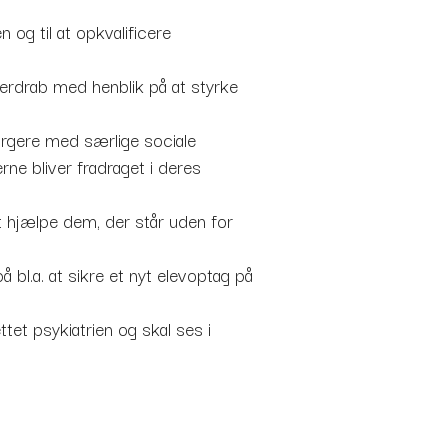
 og til at opkvalificere
tnerdrab med henblik på at styrke
borgere med særlige sociale
rne bliver fradraget i deres
t hjælpe dem, der står uden for
 bl.a. at sikre et nyt elevoptag på
et psykiatrien og skal ses i