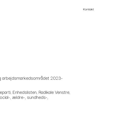
Kontakt
s- og arbejdsmarkedsområdet 2023-
e.
parti, Enhedslisten, Radikale Venstre,
ocial-, ældre-, sundheds-,