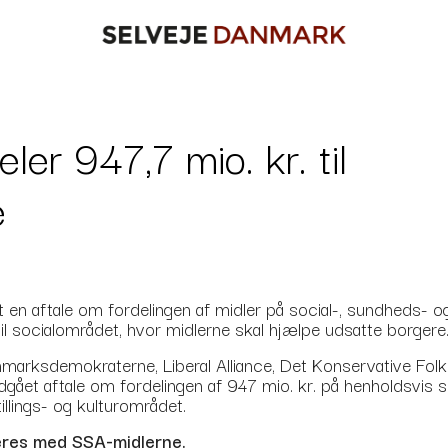
eler 947,7 mio. kr. til
e
gået en aftale om fordelingen af midler på social-, sundhed
til socialområdet, hvor midlerne skal hjælpe udsatte borger
anmarksdemokraterne, Liberal Alliance, Det Konservative Folke
ndgået aftale om fordelingen af 947 mio. kr. på henholdsvis s
tillings- og kulturområdet.
iteres med SSA-midlerne.