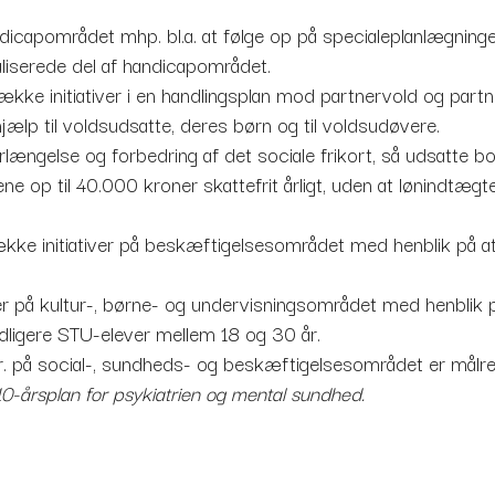
ndicapområdet mhp. bl.a. at følge op på specialeplanlægningen
liserede del af handicapområdet.
 række initiativer i en handlingsplan mod partnervold og par
hjælp til voldsudsatte, deres børn og til voldsudøvere.
forlængelse og forbedring af det sociale frikort, så udsatte 
ene op til 40.000 kroner skattefrit årligt, uden at lønindtægte
 række initiativer på beskæftigelsesområdet med henblik på a
ver på kultur-, børne- og undervisningsområdet med henblik på
dligere STU-elever mellem 18 og 30 år.
. på social-, sundheds- og beskæftigelsesområdet er målrett
0-årsplan for psykiatrien og mental sundhed.