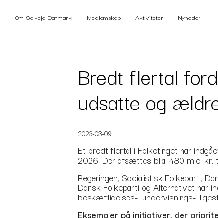
Om Selveje Danmark
Medlemskab
Aktiviteter
Nyheder
Bredt flertal ford
udsatte og ældr
2023-03-09
Et bredt flertal i Folketinget har ind
2026. Der afsættes bl.a. 480 mio. kr. 
Regeringen, Socialistisk Folkeparti, D
Dansk Folkeparti og Alternativet har i
beskæftigelses-, undervisnings-, liges
Eksempler på initiativer, der prior