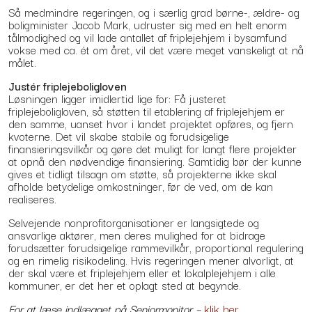
Så medmindre regeringen, og i særlig grad børne-, ældre- og
boligminister Jacob Mark, udruster sig med en helt enorm
tålmodighed og vil lade antallet af friplejehjem i bysamfund
vokse med ca. ét om året, vil det være meget vanskeligt at nå
målet.
Justér friplejeboligloven
Løsningen ligger imidlertid lige for: Få justeret
friplejeboligloven, så støtten til etablering af friplejehjem er
den samme, uanset hvor i landet projektet opføres, og fjern
kvoterne. Det vil skabe stabile og forudsigelige
finansieringsvilkår og gøre det muligt for langt flere projekter
at opnå den nødvendige finansiering. Samtidig bør der kunne
gives et tidligt tilsagn om støtte, så projekterne ikke skal
afholde betydelige omkostninger, før de ved, om de kan
realiseres.
Selvejende nonprofitorganisationer er langsigtede og
ansvarlige aktører, men deres mulighed for at bidrage
forudsætter forudsigelige rammevilkår, proportional regulering
og en rimelig risikodeling. Hvis regeringen mener alvorligt, at
der skal være et friplejehjem eller et lokalplejehjem i alle
kommuner, er det her et oplagt sted at begynde.
For at læse indlægget på Seniormonitor –
klik her
.