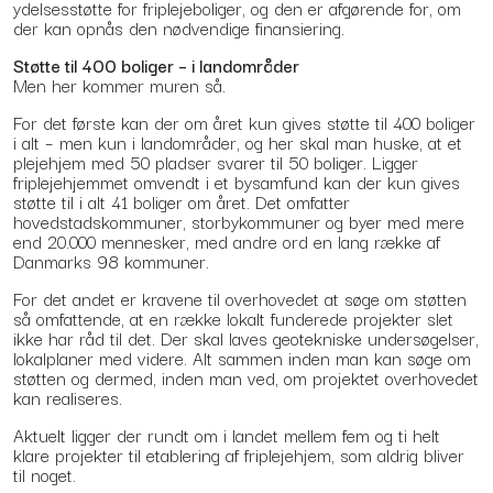
ydelsesstøtte for friplejeboliger, og den er afgørende for, om
der kan opnås den nødvendige finansiering.
Støtte til 400 boliger – i landområder
Men her kommer muren så.
For det første kan der om året kun gives støtte til 400 boliger
i alt – men kun i landområder, og her skal man huske, at et
plejehjem med 50 pladser svarer til 50 boliger. Ligger
friplejehjemmet omvendt i et bysamfund kan der kun gives
støtte til i alt 41 boliger om året. Det omfatter
hovedstadskommuner, storbykommuner og byer med mere
end 20.000 mennesker, med andre ord en lang række af
Danmarks 98 kommuner.
For det andet er kravene til overhovedet at søge om støtten
så omfattende, at en række lokalt funderede projekter slet
ikke har råd til det. Der skal laves geotekniske undersøgelser,
lokalplaner med videre. Alt sammen inden man kan søge om
støtten og dermed, inden man ved, om projektet overhovedet
kan realiseres.
Aktuelt ligger der rundt om i landet mellem fem og ti helt
klare projekter til etablering af friplejehjem, som aldrig bliver
til noget.