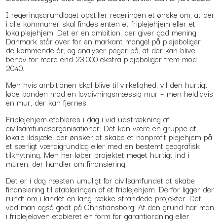
I regeringsgrundlaget opstiller regeringen et ønske om, at der
i alle kommuner skal findes enten et friplejehjem eller et
lokalplejehjem. Det er en ambition, der giver god mening.
Danmark står over for en markant mangel på plejeboliger i
de kommende år, og analyser peger på, at der kan blive
behov for mere end 23.000 ekstra plejeboliger frem mod
2040.
Men hvis ambitionen skal blive til virkelighed, vil den hurtigt
løbe panden mod en lovgivningsmæssig mur – men heldigvis
en mur, der kan fjernes.
Friplejehjem etableres i dag i vid udstrækning af
civilsamfundsorganisationer. Det kan være en gruppe af
lokale ildsjæle, der ønsker at skabe et nonprofit plejehjem på
et særligt værdigrundlag eller med en bestemt geografisk
tilknytning. Men her løber projektet meget hurtigt ind i
muren, der handler om finansiering.
Det er i dag næsten umuligt for civilsamfundet at skabe
finansiering til etableringen af et friplejehjem. Derfor ligger der
rundt om i landet en lang række strandede projekter. Det
ved man også godt på Christiansborg. Af den grund har man
i friplejeloven etableret en form for garantiordning eller