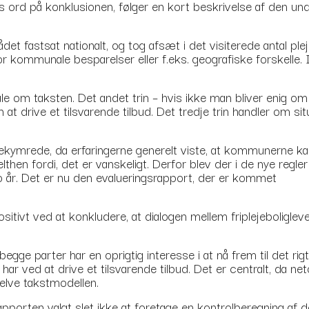
s ord på konklusionen, følger en kort beskrivelse af den un
det fastsat nationalt, og tog afsæt i det visiterede antal p
r kommunale besparelser eller f.eks. geografiske forskelle
tale om taksten. Det andet trin – hvis ikke man bliver enig o
at drive et tilsvarende tilbud. Det tredje trin handler om sit
ekymrede, da erfaringerne generelt viste, at kommunerne ka
lthen fordi, det er vanskeligt. Derfor blev der i de nye reg
o år. Det er nu den evalueringsrapport, der er kommet
sitivt ved at konkludere, at dialogen mellem friplejebolig
gge parter har en oprigtig interesse i at nå frem til det rigt
 ved at drive et tilsvarende tilbud. Det er centralt, da ne
elve takstmodellen.
pporten valgt slet ikke at foretage en kontrolberegning a