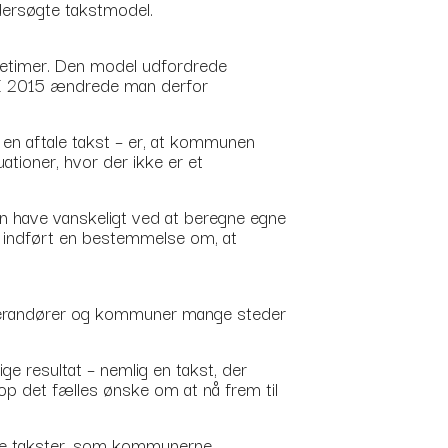
dersøgte takstmodel.
lejetimer. Den model udfordrede
. I 2015 ændrede man derfor
m en aftale takst – er, at kommunen
uationer, hvor der ikke er et
n have vanskeligt ved at beregne egne
ler indført en bestemmelse om, at
leverandører og kommuner mange steder
ige resultat – nemlig en takst, der
top det fælles ønske om at nå frem til
f de takster, som kommunerne