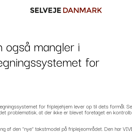
n også mangler i
regningssystemet for
regningssystemet for friplejehjem lever op til dets formål.
det problematisk, at der ikke er blevet foretaget en kontrol
ring af den ”nye” takstmodel på friplejeområdet. Den har V