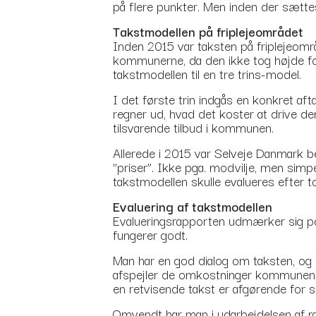
på flere punkter. Men inden der sætte
Takstmodellen på friplejeområdet
Inden 2015 var taksten på friplejeområ
kommunerne, da den ikke tog højde fo
takstmodellen til en tre trins-model.
I det første trin indgås en konkret af
regner ud, hvad det koster at drive den 
tilsvarende tilbud i kommunen.
Allerede i 2015 var Selveje Danmark b
”priser”. Ikke pga. modvilje, men simpe
takstmodellen skulle evalueres efter t
Evaluering af takstmodellen
Evalueringsrapporten udmærker sig po
fungerer godt.
Man har en god dialog om taksten, og be
afspejler de omkostninger kommunen har
en retvisende takst er afgørende for s
Omvendt har man i udarbejdelsen af ra