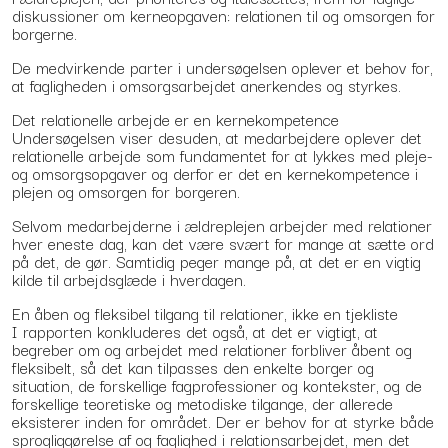
diskussioner om kerneopgaven: relationen til og omsorgen for
borgerne.
De medvirkende parter i undersøgelsen oplever et behov for,
at fagligheden i omsorgsarbejdet anerkendes og styrkes.
Det relationelle arbejde er en kernekompetence
Undersøgelsen viser desuden, at medarbejdere oplever det
relationelle arbejde som fundamentet for at lykkes med pleje-
og omsorgsopgaver og derfor er det en kernekompetence i
plejen og omsorgen for borgeren.
Selvom medarbejderne i ældreplejen arbejder med relationer
hver eneste dag, kan det være svært for mange at sætte ord
på det, de gør. Samtidig peger mange på, at det er en vigtig
kilde til arbejdsglæde i hverdagen.
En åben og fleksibel tilgang til relationer, ikke en tjekliste
I rapporten konkluderes det også, at det er vigtigt, at
begreber om og arbejdet med relationer forbliver åbent og
fleksibelt, så det kan tilpasses den enkelte borger og
situation, de forskellige fagprofessioner og kontekster, og de
forskellige teoretiske og metodiske tilgange, der allerede
eksisterer inden for området. Der er behov for at styrke både
sprogliggørelse af og faglighed i relationsarbejdet, men det