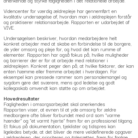
anerkende og styrke fagligheden i det relationelle arbejde.
Videncenter for værdig ældrepleje har gennemført en
kvalitativ undersøgelse af, hvordan man i ældreplejen forstår
og praktiserer relationsarbejde. Rapporten er udarbejdet af
VIVE.
Undersøgelsen beskriver, hvordan medarbejdere helt
konkret arbejder med at skabe en forbindelse til de borgere,
de yder omsorg og pleje for, og hvad det kan rumme af
elementer. Rapporten har også fokus på, hvilke muligheder
og barrierer der er for at arbejde med relationer i
ældreplejen. Konkret peger den på, at hvilke faktorer, der kan
enten hæmme eller fremme arbejdet i hverdagen. For
eksempel kan pressede rammer som personalemangel og
sygdom gøre det sværere, mens god ledelse og godt
kollegaskab omvendt kan støtte op om arbejdet.
Hovedresultater
Fagligheden i omsorgsarbejdet skal anerkendes
Rapporten viser, at evnen til at yde omsorg for ældre
medborgere ofte bliver forbundet med ord som ”varme
hænder” og ”et varmt hjerte” frem for en professionel tilgang.
Et fokus på dokumentation, tjeklister og tidspres kan
ligeledes betyde, at det bliver de mere veldefinerede opgaver
i ældreplejen, der prioriteres og italesættes, frem for faglige