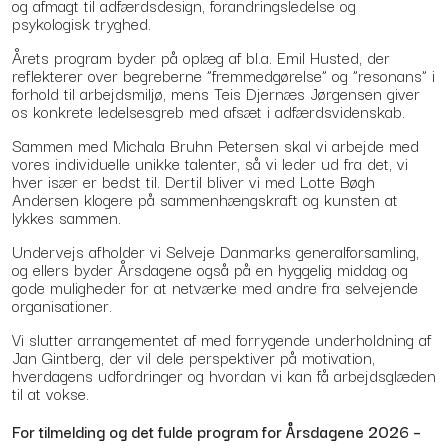
og afmagt til adfærdsdesign, forandringsledelse og
psykologisk tryghed.
Årets program byder på oplæg af bl.a. Emil Husted, der
reflekterer over begreberne ”fremmedgørelse” og ”resonans” i
forhold til arbejdsmiljø, mens Teis Djernæs Jørgensen giver
os konkrete ledelsesgreb med afsæt i adfærdsvidenskab.
Sammen med Michala Bruhn Petersen skal vi arbejde med
vores individuelle unikke talenter, så vi leder ud fra det, vi
hver især er bedst til. Dertil bliver vi med Lotte Bøgh
Andersen klogere på sammenhængskraft og kunsten at
lykkes sammen.
Undervejs afholder vi Selveje Danmarks generalforsamling,
og ellers byder Årsdagene også på en hyggelig middag og
gode muligheder for at netværke med andre fra selvejende
organisationer.
Vi slutter arrangementet af med forrygende underholdning af
Jan Gintberg, der vil dele perspektiver på motivation,
hverdagens udfordringer og hvordan vi kan få arbejdsglæden
til at vokse.
For tilmelding og det fulde program for Årsdagene 2026 –