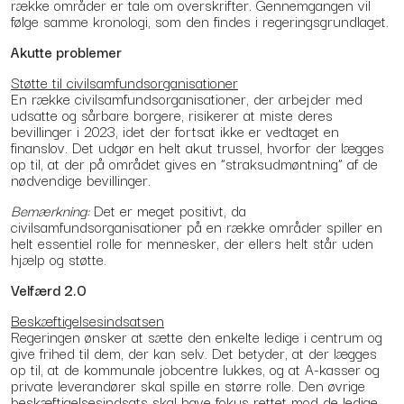
række områder er tale om overskrifter. Gennemgangen vil
følge samme kronologi, som den findes i regeringsgrundlaget.
Akutte problemer
Støtte til civilsamfundsorganisationer
En række civilsamfundsorganisationer, der arbejder med
udsatte og sårbare borgere, risikerer at miste deres
bevillinger i 2023, idet der fortsat ikke er vedtaget en
finanslov. Det udgør en helt akut trussel, hvorfor der lægges
op til, at der på området gives en ”straksudmøntning” af de
nødvendige bevillinger.
Bemærkning:
Det er meget positivt, da
civilsamfundsorganisationer på en række områder spiller en
helt essentiel rolle for mennesker, der ellers helt står uden
hjælp og støtte.
Velfærd 2.0
Beskæftigelsesindsatsen
Regeringen ønsker at sætte den enkelte ledige i centrum og
give frihed til dem, der kan selv. Det betyder, at der lægges
op til, at de kommunale jobcentre lukkes, og at A-kasser og
private leverandører skal spille en større rolle. Den øvrige
beskæftigelsesindsats skal have fokus rettet mod de ledige,