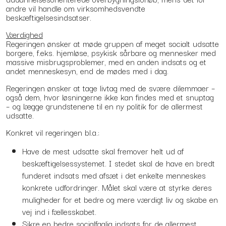
andre vil handle om virksomhedsvendte
beskæftigelsesindsatser.
Værdighed
Regeringen ønsker at møde gruppen af meget socialt udsatte
borgere, f.eks. hjemløse, psykisk sårbare og mennesker med
massive misbrugsproblemer, med en anden indsats og et
andet menneskesyn, end de mødes med i dag.
Regeringen ønsker at tage livtag med de svære dilemmaer –
også dem, hvor løsningerne ikke kan findes med et snuptag
– og lægge grundstenene til en ny politik for de allermest
udsatte.
Konkret vil regeringen bl.a.:
Have de mest udsatte skal fremover helt ud af
beskæftigelsessystemet. I stedet skal de have en bredt
funderet indsats med afsæt i det enkelte menneskes
konkrete udfordringer. Målet skal være at styrke deres
muligheder for et bedre og mere værdigt liv og skabe en
vej ind i fællesskabet.
Sikre en bedre socialfaglig indsats for de allermest