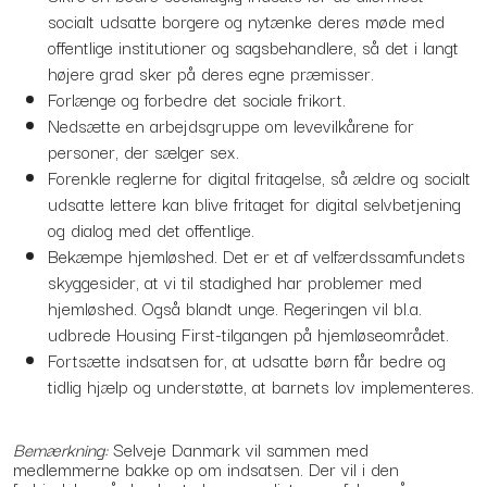
socialt udsatte borgere og nytænke deres møde med
offentlige institutioner og sagsbehandlere, så det i langt
højere grad sker på deres egne præmisser.
Forlænge og forbedre det sociale frikort.
Nedsætte en arbejdsgruppe om levevilkårene for
personer, der sælger sex.
Forenkle reglerne for digital fritagelse, så ældre og socialt
udsatte lettere kan blive fritaget for digital selvbetjening
og dialog med det offentlige.
Bekæmpe hjemløshed. Det er et af velfærdssamfundets
skyggesider, at vi til stadighed har problemer med
hjemløshed. Også blandt unge. Regeringen vil bl.a.
udbrede Housing First-tilgangen på hjemløseområdet.
Fortsætte indsatsen for, at udsatte børn får bedre og
tidlig hjælp og understøtte, at barnets lov implementeres.
Bemærkning:
Selveje Danmark vil sammen med
medlemmerne bakke op om indsatsen. Der vil i den