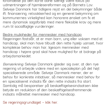
forbindelse på den korte bane særligt være fokus på
udmøntningen af hjemløsereformen og på Barnets Lov.
Selveje Danmark har tidligere rejst en del bekymringer både
ift. finansiering, retssikkerhed og en generel bekymring om
kommunernes virkelighed kan honorere ønsket om fx et
mere dynamisk sagsforløb med mere fleksible krav og mere
rum til socialfaglige vurderinger.
Bedre muligheder for mennesker med handicap
Regeringen fastslår, at er man barn, ung eller voksen med et
handicap, skal man have tilbudt den rette hjælp uanset, hvor
komplekse behov man har, ligesom mennesker med
handicap i højere grad skal have mulighed for at bidrage på
arbejdsmarkedet.
Bemærkning:
Selveje Danmark glæder sig over, at den nye
regering vil arbejde videre med en specialeplan på det højt
specialiserede område. Selveje Danmark mener, der er
behov for konkrete initiativer, så mennesker med behov for
en specialiseret indsats får den rette indsats fra start.
Samtidig må besparelser på beskæftigelsesindsatsen ikke
betyde en reduktion af den beskæftigelsesfremmende
indsats målrettet mennesker med handicap.
Se regeringsgrundlaget – klik her.