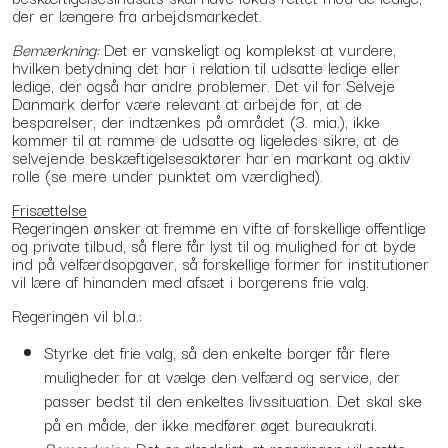
der er længere fra arbejdsmarkedet.
Bemærkning:
Det er vanskeligt og komplekst at vurdere,
hvilken betydning det har i relation til udsatte ledige eller
ledige, der også har andre problemer. Det vil for Selveje
Danmark derfor være relevant at arbejde for, at de
besparelser, der indtænkes på området (3. mia.), ikke
kommer til at ramme de udsatte og ligeledes sikre, at de
selvejende beskæftigelsesaktører har en markant og aktiv
rolle (se mere under punktet om værdighed).
Frisættelse
Regeringen ønsker at fremme en vifte af forskellige offentlige
og private tilbud, så flere får lyst til og mulighed for at byde
ind på velfærdsopgaver, så forskellige former for institutioner
vil lære af hinanden med afsæt i borgerens frie valg.
Regeringen vil bl.a.:
Styrke det frie valg, så den enkelte borger får flere
muligheder for at vælge den velfærd og service, der
passer bedst til den enkeltes livssituation. Det skal ske
på en måde, der ikke medfører øget bureaukrati.
Bemærkning:
Det er glædeligt, at regeringen vil sætte