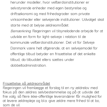
herunder modeller, hvor velfærdsinstitutioner er
selvstyrende enheder med egen bestyrelse og
driftsøkonomi og med frihedsgrader som private
virksomheder eller selvejende institutioner. Udvalget skal
starte med at belyse ældreområdet.
Bemærkning
: Regeringen vil tilsyneladende arbejde for at
udvikle en form for light-selveje i relation til de
kommunale velfærdsinstitutioner. Det vil for Selveje
Danmark være helt afgørende, at en selvejemodel for
offentlige tilbud betyder en frisættelse af det enkelte
tilbud, da tilbuddet ellers sættes under
dobbeltadministration.
Frisættelse på ældreområdet
Regeringen vil fremlægge et forslag til en ny ældrelov med
fokus på den ældres selvbestemmelse og på at udvide det
frie valg, så flere ikke-offentlige leverandører får mulighed for
at levere ældrepleje og bl.a. give ældre mere frihed til at bo,
som de vil.