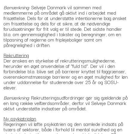
Bemærkning:
Selveje Danmark vil sammen med
medlemmerne på området gå aktivt ind i arbejdet med
frisættelse. Dels for at understøtte intentionerne bag ønsket
om frisættelse og dels for at sikre, at de nødvendige
forudsætninger for frit valg er til stede. Det sidste handler
bl.a. om gennemsigtighed i takster og beregninger, om en
tilpasning af reglerne om friplejeboliger samt om
påregnelighed i driften.
Rekruttering
Der ønskes en styrkelse af rekrutteringsmulighederne,
herunder en øget anvendelse af ”fuld tid”. Der vil i den
forbindelse bl.a. blive set på barrierer knyttet til faggrænser,
overenskomstmæssige barrierer og en øget mulighed for løn
under uddannelse for studerende over 25 år og SOSU-
elever.
Bemærkning:
Rekrutteringsudfordringer gør sig gældende på
en lang række velfærdsområder, derfor vil Selveje Danmark
aktivt understøtte indsatser på området.
Ny psykiatriplan
Regeringen vil løfte psykiatrien og den samlede indsats på
tværs af sektorer, både i forhold til mental sundhed og en