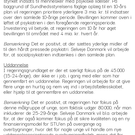
styrket indsats til mennesker med psykiske lidelser. På
baggrund af Sundhedsstyrelsens faglige oplæg til en 10-års
plan vil regeringen prioritere yderligere 3 mia. kr. til indsatser
over den samlede 10-årige periode. Bevillingen kommer oven i
løftet af psykiatrien i den foregående regeringsperiode.
Investering vil betyde, at regeringen om 10 år har øget
bevillingen til området med 4 mia. kr. hvert år.
Bemærkning:
Det er positivt, at der sættes yderlige midler af
til den hårdt pressede psykiatri. Selveje Danmark vil arbejde
for, at socialpsykiatrien indtænkes i den samlede plan.
Uddannelse
I regeringsgrundlaget er der et særligt fokus på de 45.000
(15-24-årige), der ikke er i job, i gang med eller som har
gennemført en uddannelse. Regeringen vil arbejde for at give
flere unge en hurtig og nem vej ind i arbejdsfællesskabet,
eller hjælp til at gennemføre en uddannelse.
Bemærkning
: Det er positivt, at regeringen har fokus på
denne målgruppe af unge, som faktisk udgør 80.000, når man
inkluderer de 25-29-årige. Selveje Danmark vil bl.a. arbejde
for, at der også kommer fokus på at sikre kvaliteten og en ny
finansieringsmodel for STU’en på overgange og
overbygninger, hvor det for nogle unge vil handle om nye
uddannelsesorienterede overbygningsforløb, mens det for