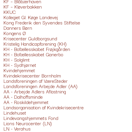
KF – Blåbærhaven
KF – Kløverbakken
KKUC
Kollegiet Gl. Køge Landevej
Kong Frederik den Syvendes Stiftelse
Danners Børn
Kongens Ø
Krisecenter Guldborgsund
Kristelig Handicapforening (KH)
KH - Bofællesskabet Frøjkgården
KH - Bofællesskabet Ganerbo
KH - Solglimt
KH - Sydhjørnet
Kvindehjemmet
Kvindekrisecenter Bornholm
Landsforeningen af VæreSteder
Landsforeningen Arbejde Adler (AA)
AA - Arbejde Adlers Aflastning
AA - Dalhoffsminde
AA - Roskildehjemmet
Landsorganisation af Kvindekrisecentre
Lindehuset
Lindevangshjemmets Fond
Lions Neurocenter (LN)
LN - Verahus