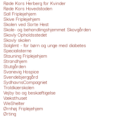
Røde Kors Herberg for Kvinder
Røde Kors Hovedstaden
Sall Friplejehjem
Skive Friplejehjem
Skolen ved Sorte Hest
Skole- og behandlingshjemmet Skovgården
Skovly Opholdsstedet
Skovly skolen
Solglimt - for børn og unge med diabetes
Specialisterne
Stauning Friplejehjem
Strandhjem
Stutgården
Svanevig Hospice
Svendebjerggård
SydhavnsCompagniet
Troldkærskolen
Vejby bo og beskæftigelse
Væksthuset
WeShelter
Ørnhøj Friplejehjem
Ørting