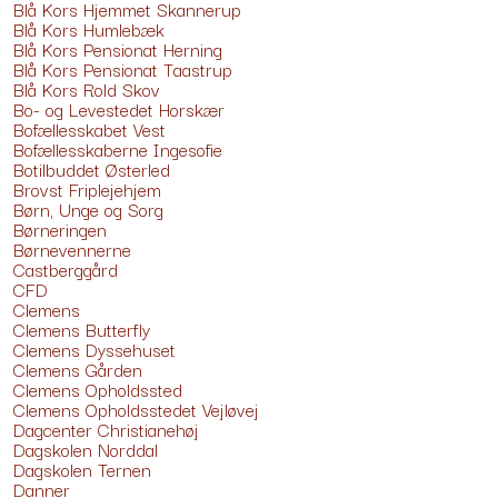
Blå Kors Hjemmet Skannerup
Blå Kors Humlebæk
Blå Kors Pensionat Herning
Blå Kors Pensionat Taastrup
Blå Kors Rold Skov
Bo- og Levestedet Horskær
Bofællesskabet Vest
Bofællesskaberne Ingesofie
Botilbuddet Østerled
Brovst Friplejehjem
Børn, Unge og Sorg
Børneringen
Børnevennerne
Castberggård
CFD
Clemens
Clemens Butterfly
Clemens Dyssehuset
Clemens Gården
Clemens Opholdssted
Clemens Opholdsstedet Vejløvej
Dagcenter Christianehøj
Dagskolen Norddal
Dagskolen Ternen
Danner