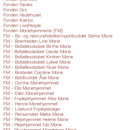
Fonden Føniks
Fonden Gro
Fonden Hedehuset
Fonden Kærbo
Fonden LivaPeople
Fonden Mariehjemmene (FM)
FM – Bo- og neorurehabiliteringstilbuddet Selma Marie
FM – Boenheden Line Marie
FM – Bofællesskabet Birthe Marie
FM - Bofællesskabet Cecilie Marie
FM – Bofællesskabet Kirsten Marie
FM – Bofællesskabet Lykke Marie
FM – Bofællesskabet Rose Marie
FM – Bostedet Caroline Marie
FM – Botilbuddet Åse Marie
FM – Dorthe Mariehjemmet
FM - Ella Mariehjemmet
FM – Ellen Mariehjemmet
FM - Friplejehjemmet Alba Marie
FM – Hanne Mariehjemmet
FM – Liselund Friplejeboliger
FM – Pensionatet Mette Marie
FM - Plejehjemmet Helene Marie
FM - Plejehjemmet Ida Marie
FM - Plejehjemmet Magdalene Marie