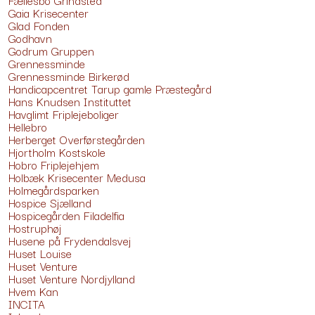
Gaia Krisecenter
Glad Fonden
Godhavn
Godrum Gruppen
Grennessminde
Grennessminde Birkerød
Handicapcentret Tarup gamle Præstegård
Hans Knudsen Instituttet
Havglimt Friplejeboliger
Hellebro
Herberget Overførstegården
Hjortholm Kostskole
Hobro Friplejehjem
Holbæk Krisecenter Medusa
Holmegårdsparken
Hospice Sjælland
Hospicegården Filadelfia
Hostruphøj
Husene på Frydendalsvej
Huset Louise
Huset Venture
Huset Venture Nordjylland
Hvem Kan
INCITA