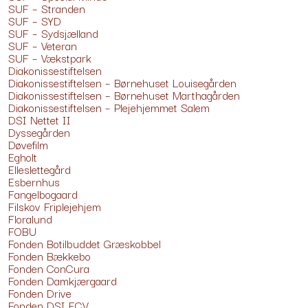
SUF – Stranden
SUF – SYD
SUF – Sydsjælland
SUF – Veteran
SUF – Vækstpark
Diakonissestiftelsen
Diakonissestiftelsen – Børnehuset Louisegården
Diakonissestiftelsen – Børnehuset Marthagården
Diakonissestiftelsen – Plejehjemmet Salem
DSI Nettet II
Dyssegården
Døvefilm
Egholt
Elleslettegård
Esbernhus
Fangelbogaard
Filskov Friplejehjem
Floralund
FOBU
Fonden Botilbuddet Græskobbel
Fonden Bækkebo
Fonden ConCura
Fonden Damkjærgaard
Fonden Drive
Fonden DSI ECV