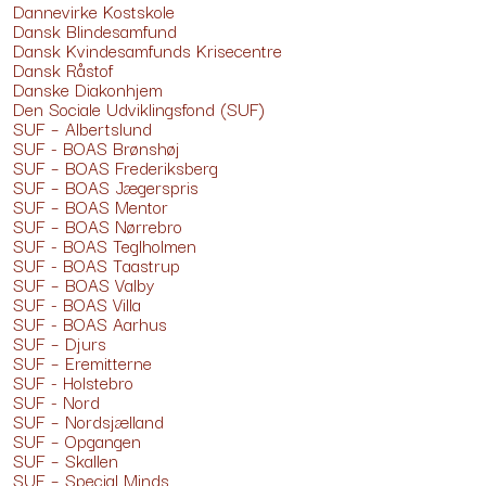
Dannevirke Kostskole
Dansk Blindesamfund
Dansk Kvindesamfunds Krisecentre
Dansk Råstof
Danske Diakonhjem
Den Sociale Udviklingsfond (SUF)
SUF – Albertslund
SUF - BOAS Brønshøj
SUF – BOAS Frederiksberg
SUF – BOAS Jægerspris
SUF – BOAS Mentor
SUF – BOAS Nørrebro
SUF - BOAS Teglholmen
SUF - BOAS Taastrup
SUF – BOAS Valby
SUF - BOAS Villa
SUF - BOAS Aarhus
SUF – Djurs
SUF – Eremitterne
SUF - Holstebro
SUF - Nord
SUF – Nordsjælland
SUF – Opgangen
SUF – Skallen
SUF – Special Minds