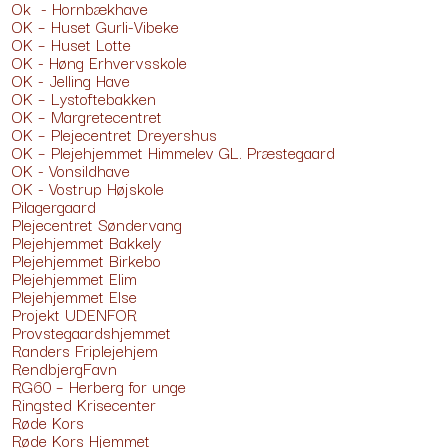
Ok - Hornbækhave
OK – Huset Gurli-Vibeke
OK – Huset Lotte
OK - Høng Erhvervsskole
OK - Jelling Have
OK – Lystoftebakken
OK – Margretecentret
OK – Plejecentret Dreyershus
OK – Plejehjemmet Himmelev GL. Præstegaard
OK - Vonsildhave
OK - Vostrup Højskole
Pilagergaard
Plejecentret Søndervang
Plejehjemmet Bakkely
Plejehjemmet Birkebo
Plejehjemmet Elim
Plejehjemmet Else
Projekt UDENFOR
Provstegaardshjemmet
Randers Friplejehjem
RendbjergFavn
RG60 – Herberg for unge
Ringsted Krisecenter
Røde Kors
Røde Kors Hjemmet