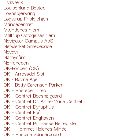
Livsværk
Louisenlund Bosted
Lovnsbjervang
Løgstrup Friplejehjem
Mandecentret
Mændenes hjem
Møltrup Optagelseshjem
Navigator Campus ApS
Netværket Smedegade
Novavi
Nørbygård
Nørreheden
OK-Fonden (OK)
OK - Arresødal Slot
OK - Bavne Ager
OK - Betty Sørensen Parken
OK – Bostedet Thea
OK – Centret Baeshøjgaard
OK – Centret Dr. Anne-Marie Centret
OK – Centret Dyruphus
OK – Centret Egå
OK – Centret Enghaven
OK – Centret Prinsesse Benedikte
OK – Hjemmet Helenes Minde
OK – Hospice Søndergaard