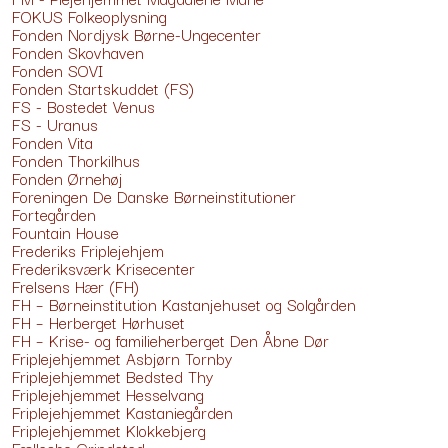
FOKUS Folkeoplysning
Fonden Nordjysk Børne-Ungecenter
Fonden Skovhaven
Fonden SOVI
Fonden Startskuddet (FS)
FS - Bostedet Venus
FS - Uranus
Fonden Vit
a
Fonden Thorkilhus
Fonden Ørnehøj
Foreningen De Danske Børneinstitutioner
Fortegården
Fountain House
Frederiks Friplejehjem
Frederiksværk Krisecenter
Frelsens Hær (FH)
FH – Børneinstitution Kastanjehuset og Solgården
FH – Herberget Hørhuset
FH – Krise- og familieherberget Den Åbne Dør
Friplejehjemmet Asbjørn Tornby
Friplejehjemmet Bedsted Thy
Friplejehjemmet Hesselvang
Friplejehjemmet Kastaniegården
Friplejehjemmet Klokkebjerg
Fællesbo Grindsted